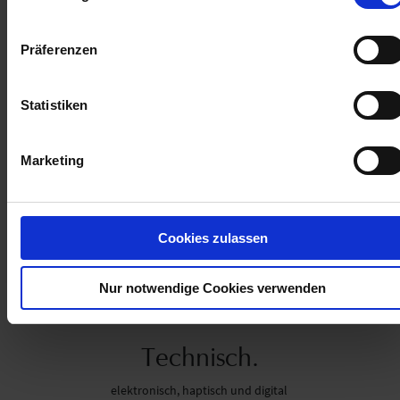
feratel Know-how: über 160 erfolgreiche Projekte in Österreich,
Deutschland, der Schweiz, Italien, Frankreich, Tschechien und
Slowenien
Präferenzen
Soft- und Hardware aus einer Hand
Statistiken
Beratung und Support
Weiterentwicklung und Updates
Marketing
Cookies zulassen
Nur notwendige Cookies verwenden
Technisch.
elektronisch, haptisch und digital