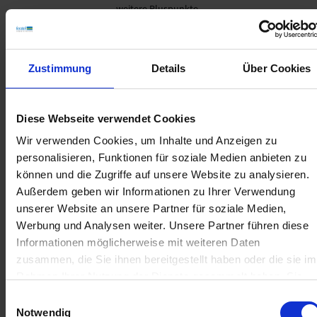
weitere Pluspunkte.
Zustimmung
Details
Über Cookies
Vorteile & Funktionen.
Diese Webseite verwendet Cookies
Wir verwenden Cookies, um Inhalte und Anzeigen zu
personalisieren, Funktionen für soziale Medien anbieten zu
können und die Zugriffe auf unsere Website zu analysieren.
Außerdem geben wir Informationen zu Ihrer Verwendung
unserer Website an unsere Partner für soziale Medien,
Werbung und Analysen weiter. Unsere Partner führen diese
Informationen möglicherweise mit weiteren Daten
zusammen, die Sie ihnen bereitgestellt haben oder die sie im
Rahmen Ihrer Nutzung der Dienste gesammelt haben. Sie
Erfahren.
geben Einwilligung zu unseren Cookies, wenn Sie unsere
Einwilligungsauswahl
Webseite weiterhin nutzen.
Notwendig