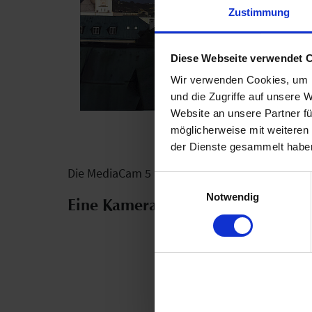
Zustimmung
Diese Webseite verwendet 
Wir verwenden Cookies, um I
und die Zugriffe auf unsere 
Website an unsere Partner fü
möglicherweise mit weiteren
der Dienste gesammelt haben
Die MediaCam 5 aus dem Hause feratel ist die o
Einwilligungsauswahl
Notwendig
Eine Kamera, ein Panorama, kein