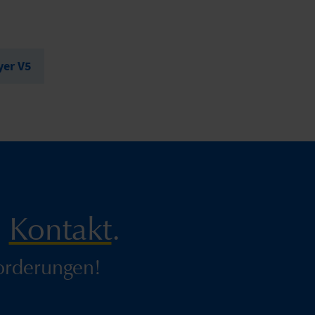
yer V5
n
Kontakt
.
orderungen!