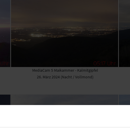
MediaCam 5 Maikammer - Kalmitgipfel
26. März 2024 (Nacht / Vollmond)