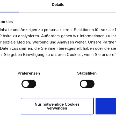
Details
Cookies
nhalte und Anzeigen zu personalisieren, Funktionen für soziale
Website zu analysieren. Außerdem geben wir Informationen zu I
r soziale Medien, Werbung und Analysen weiter. Unsere Partner
MediaCam 5 Salzburg - Schloss Mirabell
 Daten zusammen, die Sie ihnen bereitgestellt haben oder die s
26. März 2024 (Nacht / Vollmond)
. Sie geben Einwilligung zu unseren Cookies, wenn Sie unsere 
ptimale Wahl für alle, die Qualität und Leistung in der vis
Präferenzen
Statistiken
 Kompromiss!
Nur notwendige Cookies
verwenden