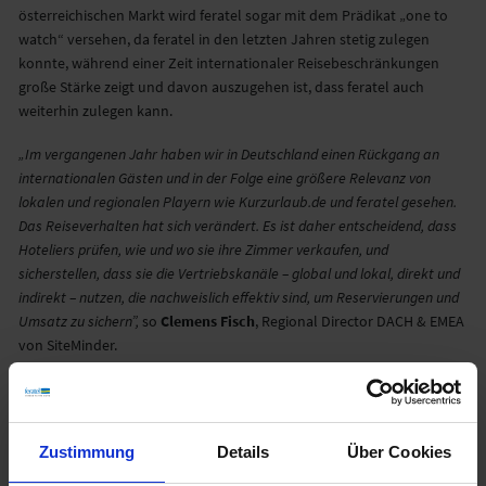
österreichischen Markt wird feratel sogar mit dem Prädikat „one to
watch“ versehen, da feratel in den letzten Jahren stetig zulegen
konnte, während einer Zeit internationaler Reisebeschränkungen
große Stärke zeigt und davon auszugehen ist, dass feratel auch
weiterhin zulegen kann.
„Im vergangenen Jahr haben wir in Deutschland einen Rückgang an
internationalen Gästen und in der Folge eine größere Relevanz von
lokalen und regionalen Playern wie Kurzurlaub.de und feratel gesehen.
Das Reiseverhalten hat sich verändert. Es ist daher entscheidend, dass
Hoteliers prüfen, wie und wo sie ihre Zimmer verkaufen, und
sicherstellen, dass sie die Vertriebskanäle – global und lokal, direkt und
indirekt – nutzen, die nachweislich effektiv sind, um Reservierungen und
Umsatz zu sichern”,
so
Clemens Fisch
, Regional Director DACH & EMEA
von SiteMinder.
Im aktuellen Leitfaden für Hoteliers untersucht SiteMinder
Vertriebskanäle in mehr als 20 Reiseländern. Die Analyse der
gewonnenen Daten zeigt, dass Verbraucher im vergangenen Jahr auf
Zustimmung
Details
Über Cookies
ein breiteres Spektrum an Buchungsmöglichkeiten setzten und
Direktbuchungen deutlich zugelegt haben. Hotelbuchungen