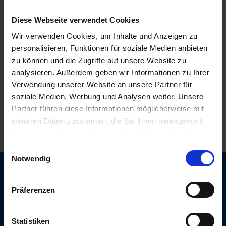
insgesamt sind jedoch aufgrund der COVID-19 Situation auf unter
Diese Webseite verwendet Cookies
zehn Prozent des Vorjahrniveaus gefallen.
Wir verwenden Cookies, um Inhalte und Anzeigen zu
personalisieren, Funktionen für soziale Medien anbieten
zu können und die Zugriffe auf unsere Website zu
E-Book .pdf-Download
analysieren. Außerdem geben wir Informationen zu Ihrer
Top booking revenue makers of 2020
plus predictions and tips for 2021
Verwendung unserer Website an unsere Partner für
soziale Medien, Werbung und Analysen weiter. Unsere
Partner führen diese Informationen möglicherweise mit
weiteren Daten zusammen, die Sie ihnen bereitgestellt
haben oder die sie im Rahmen Ihrer Nutzung der Dienste
03.02.2021
gesammelt haben. Sie geben Einwilligung zu unseren
Einwilligungsauswahl
Cookies, wenn Sie unsere Webseite weiterhin nutzen.
Notwendig
Präferenzen
Treten Sie mit uns heute noch
Statistiken