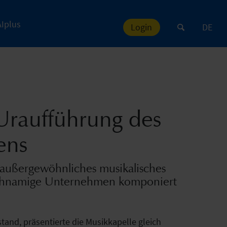
AIplus
Login
DE
Uraufführung des
ens
 außergewöhnliches musikalisches
gleichnamige Unternehmen komponiert
and, präsentierte die Musikkapelle gleich