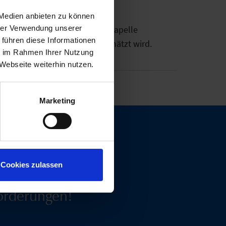
 Medien anbieten zu können
hrer Verwendung unserer
das musikalische Können der Kapelle
 führen diese Informationen
 Wertschätzung, die sehr geschätzt wird.
ie im Rahmen Ihrer Nutzung
Webseite weiterhin nutzen.
Marketing
n
Kontakt
.
Cookies zulassen
orderungen!