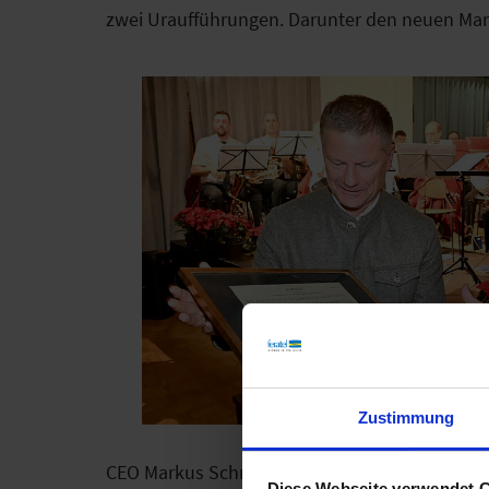
zwei Uraufführungen. Darunter den neuen Marsc
Zustimmung
CEO Markus Schröcksnadel war persönlich vor
Diese Webseite verwendet 