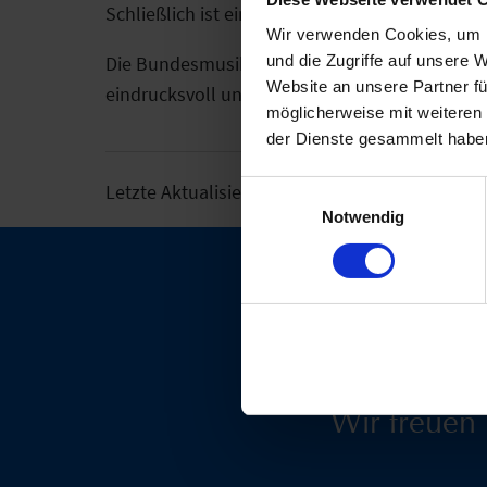
Schließlich ist ein eigener Marsch eine selte
Wir verwenden Cookies, um I
und die Zugriffe auf unsere 
Die Bundesmusikkapelle Grinzens überzeugte m
Website an unsere Partner fü
eindrucksvoll unterstrich. Für feratel ist die
möglicherweise mit weiteren
der Dienste gesammelt haben
Letzte Aktualisierung am 26.11.2025
Einwilligungsauswahl
Notwendig
Treten S
Wir freuen