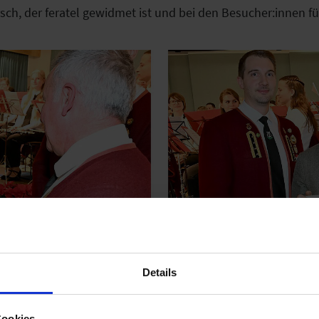
h, der feratel gewidmet ist und bei den Besucher:innen fü
Details
 Ort, um die Partitur entgegenzunehmen. Die Freude über 
Cookies