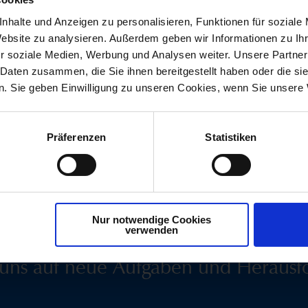
ne und sehr ehrenvolle Widmung für ein Unternehmen.
nhalte und Anzeigen zu personalisieren, Funktionen für soziale
Website zu analysieren. Außerdem geben wir Informationen zu I
it einem kraftvollen und zugleich festlichen Vortrag, der 
r soziale Medien, Werbung und Analysen weiter. Unsere Partner
se Komposition ein Zeichen der regionalen Verbundenheit und
 Daten zusammen, die Sie ihnen bereitgestellt haben oder die s
. Sie geben Einwilligung zu unseren Cookies, wenn Sie unsere 
Präferenzen
Statistiken
ie mit uns heute noch i
Nur notwendige Cookies
verwenden
 uns auf neue Aufgaben und Herausf