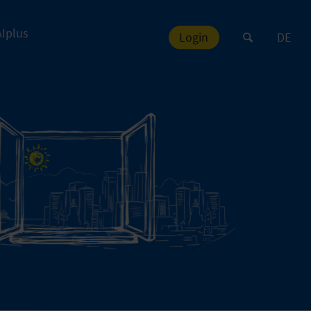
AIplus
Login
DE