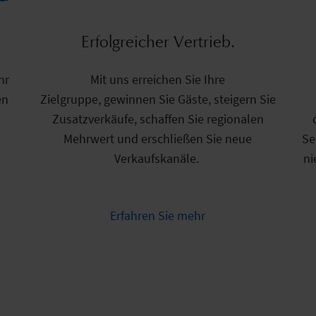
Effektivere Datenanalyse.
Erfolgreicher Vertrieb.
I
hr
Aus Daten wird Wissen, aus Wissen wird
Mit uns erreichen Sie Ihre
Vo
er
en
Zielgruppe, gewinnen Sie Gäste, steigern Sie
Erfolg. Profitieren Sie von einer
umfangreichen Datenanalyse, optimieren Sie
Zusatzverkäufe, schaffen Sie regionalen
i
Mehrwert und erschließen Sie neue
Ihre Strategie und stärken Sie Ihre
Se
d
Destination: feratel denkt Datenstrategie
Verkaufskanäle.
ni
neu.
Erfahren Sie mehr
Erfahren Sie mehr