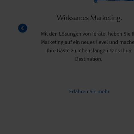
Effiziente Schnittstellen.
Wirksames Marketing.
Mit den Lösungen von feratel heben Sie I
Der fehlerfreie Austausch zwischen
verschiedenen Systemen ist von eminent
Marketing auf ein neues Level und mach
Bedeutung für Ihren Erfolg. Nutzen Sie
Ihre Gäste zu lebenslangen Fans Ihrer
Ihr Potential mit Lösungen von feratel!
Destination.
Erfahren Sie mehr
Erfahren Sie mehr