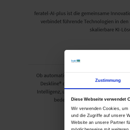
feratel-AI-plus ist die gemeinsame Innova
verbindet führende Technologien in den 
skalierbare KI-Lö
Ob automatische Übersetzungen, Alternativte
Zustimmung
Deskline® oder den Performance Monitor
Intelligenz, um Kommunikation zu automati
bedeutet für unsere Kunden wenige
Diese Webseite verwendet 
Wir verwenden Cookies, um I
und die Zugriffe auf unsere 
Website an unsere Partner fü
möglicherweise mit weiteren