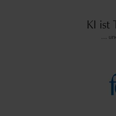
KI is
… und