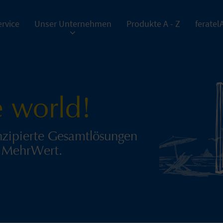
rvice
Unser Unternehmen
Produkte A - Z
feratel
 world!
nzipierte Gesamtlösungen
t MehrWert.