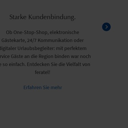
ndividuelle Gästekommunikation.
Starke Kundenbindung.
r, während und nach einem Aufenthalt mit
Ob One-Stop-Shop, elektronische
Gästekarte, 24/7 Kommunikation oder
Gästen in Kontakt stehen –
nformativ, unterhaltend und immer up to
digitaler Urlaubsbegleiter: mit perfektem
rvice Gäste an die Region binden war noch
ate: Willkommen in der Welt von feratel!
e so einfach. Entdecken Sie die Vielfalt von
feratel!
Erfahren Sie mehr
Erfahren Sie mehr